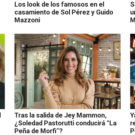
Los look de los famosos en el
S
casamiento de Sol Pérez y Guido
u
Mazzoni
M
l
Tras la salida de Jey Mammon,
Y
¿Soledad Pastorutti conducirá “La
r
Peña de Morfi”?
P