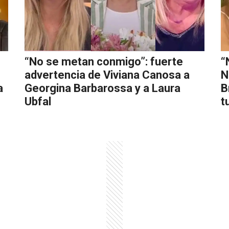
“No se metan conmigo”: fuerte
“
advertencia de Viviana Canosa a
N
a
Georgina Barbarossa y a Laura
B
Ubfal
t