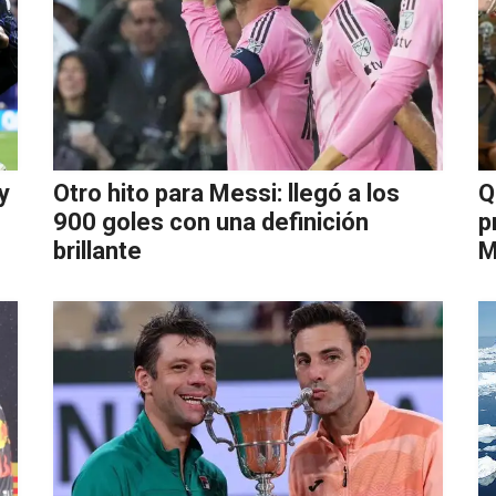
y
Otro hito para Messi: llegó a los
Q
900 goles con una definición
p
brillante
M