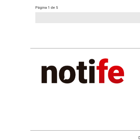
Página
1 de 5
D