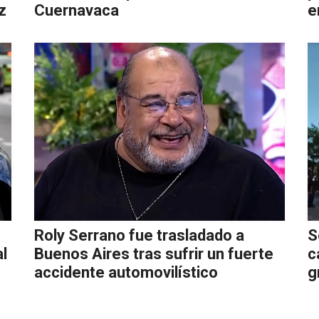
z
Cuernavaca
e
Roly Serrano fue trasladado a
S
l
Buenos Aires tras sufrir un fuerte
c
accidente automovilístico
g