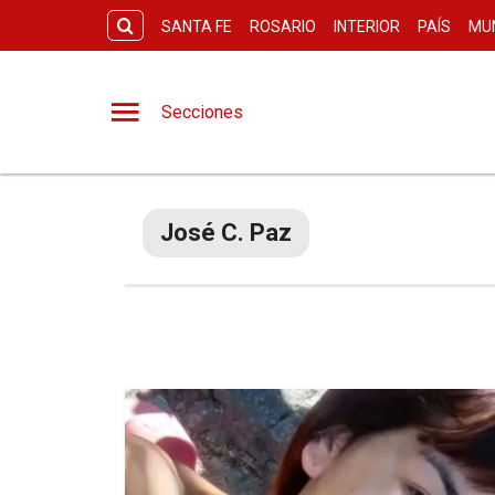
SANTA FE
ROSARIO
INTERIOR
PAÍS
MU
Secciones
José C. Paz