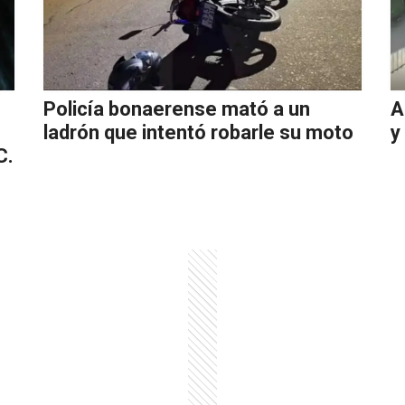
Policía bonaerense mató a un
A
ladrón que intentó robarle su moto
y
C.