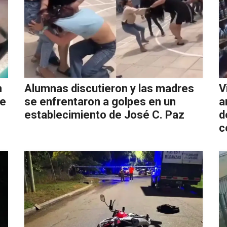
n
Alumnas discutieron y las madres
V
ue
se enfrentaron a golpes en un
a
establecimiento de José C. Paz
d
c