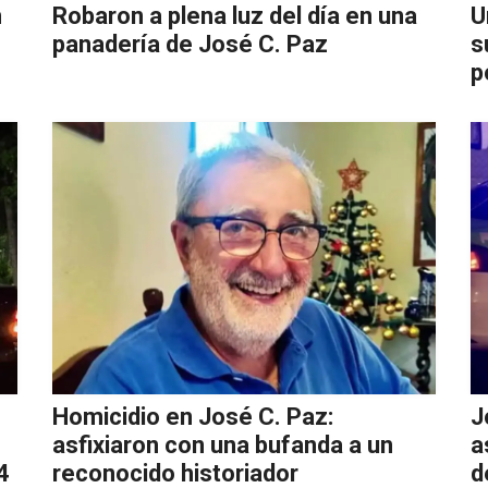
n
Robaron a plena luz del día en una
U
panadería de José C. Paz
s
p
Homicidio en José C. Paz:
J
asfixiaron con una bufanda a un
a
4
reconocido historiador
d