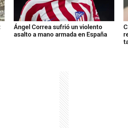
:
Ángel Correa sufrió un violento
C
asalto a mano armada en España
r
t