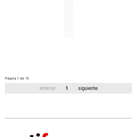
Página
1 de 15
anterior
1
siguiente