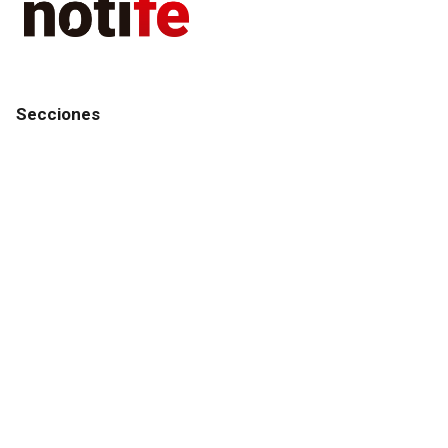
Secciones
Santa Fe
Rosario
Interior
País
Mundo
Info General
Afternews
Deportes