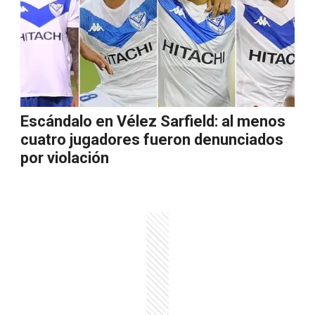
Escándalo en Vélez Sarfield: al menos
cuatro jugadores fueron denunciados
por violación