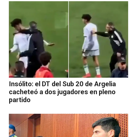
Insólito: el DT del Sub 20 de Argelia
cacheteó a dos jugadores en pleno
partido