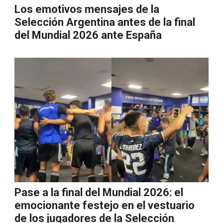
Los emotivos mensajes de la
Selección Argentina antes de la final
del Mundial 2026 ante España
Pase a la final del Mundial 2026: el
emocionante festejo en el vestuario
de los jugadores de la Selección