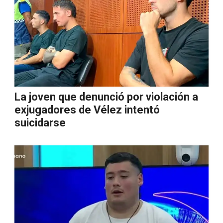
La joven que denunció por violación a
exjugadores de Vélez intentó
suicidarse