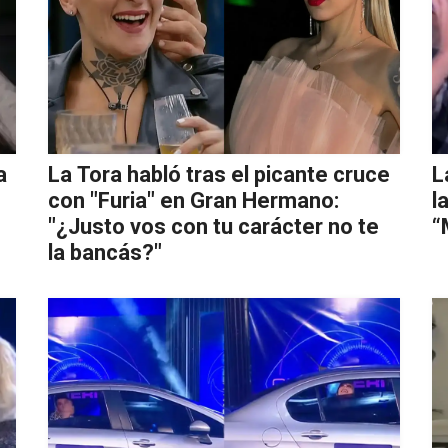
a
La Tora habló tras el picante cruce
L
con "Furia" en Gran Hermano:
l
"¿Justo vos con tu carácter no te
“
la bancás?"