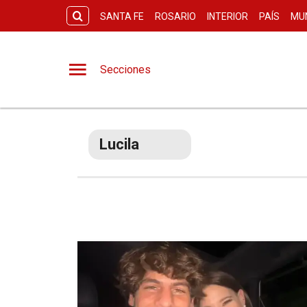
SANTA FE
ROSARIO
INTERIOR
PAÍS
MU
Secciones
Lucila