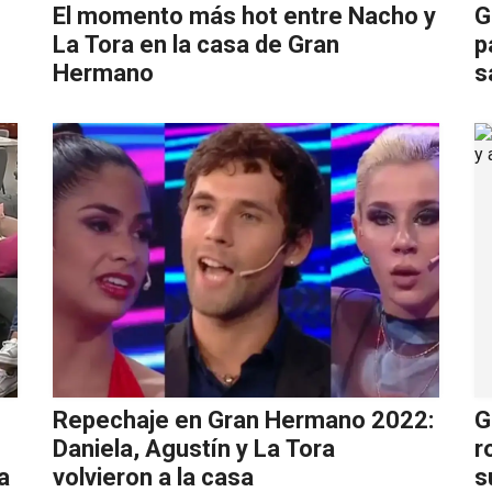
El momento más hot entre Nacho y
G
La Tora en la casa de Gran
p
Hermano
s
Repechaje en Gran Hermano 2022:
G
Daniela, Agustín y La Tora
r
a
volvieron a la casa
s