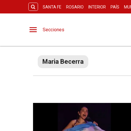
SANTA FE
ROSARIO
INTERIOR
PAÍS
MU
Secciones
Maria Becerra