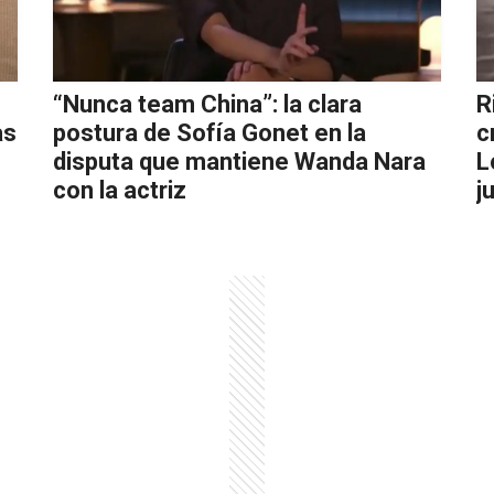
“Nunca team China”: la clara
R
as
postura de Sofía Gonet en la
c
disputa que mantiene Wanda Nara
L
con la actriz
j