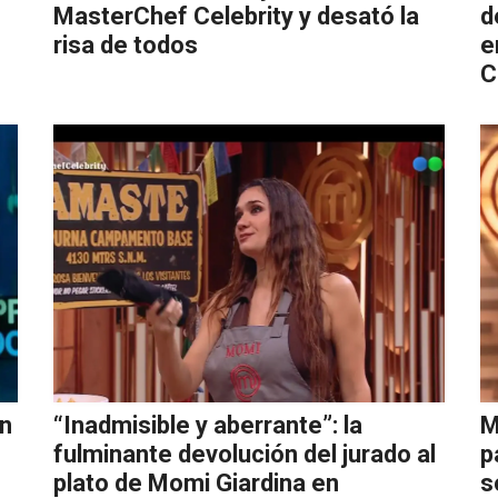
MasterChef Celebrity y desató la
d
risa de todos
e
C
an
“Inadmisible y aberrante”: la
M
fulminante devolución del jurado al
p
plato de Momi Giardina en
s