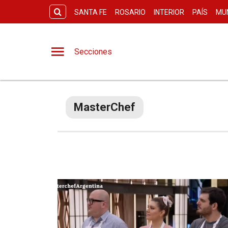
SANTA FE
ROSARIO
INTERIOR
PAÍS
MU
Secciones
MasterChef