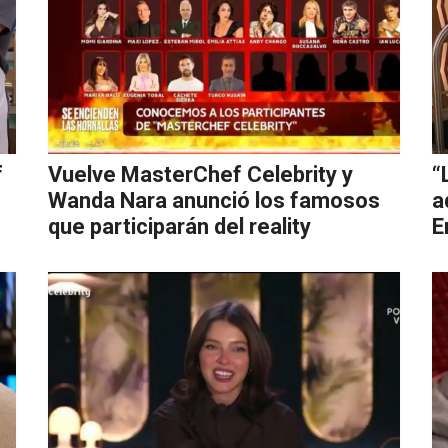
f
Vuelve MasterChef Celebrity y
“
Wanda Nara anunció los famosos
a
que participarán del reality
E