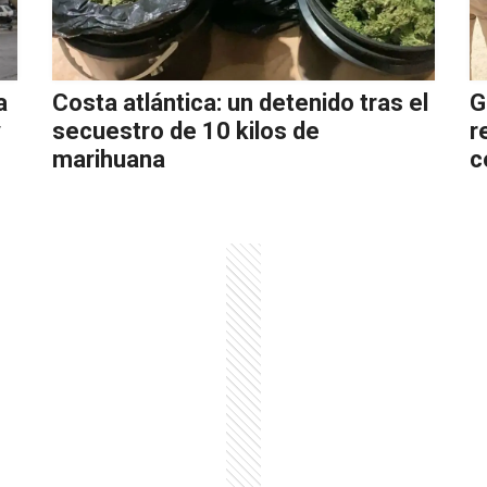
a
Costa atlántica: un detenido tras el
G
y
secuestro de 10 kilos de
r
s
marihuana
c