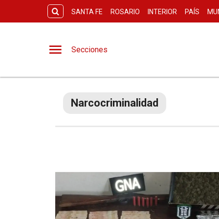
SANTA FE
ROSARIO
INTERIOR
PAÍS
MU
Secciones
Narcocriminalidad