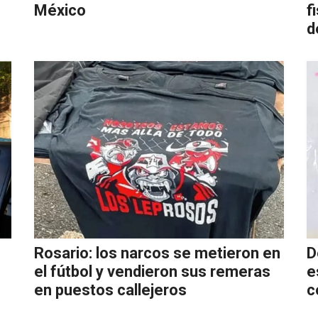
México
f
d
Rosario: los narcos se metieron en
D
el fútbol y vendieron sus remeras
e
en puestos callejeros
c