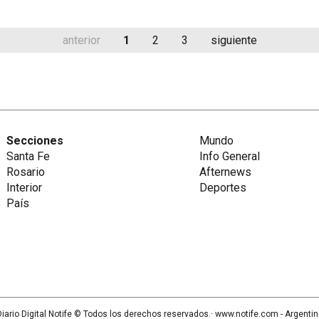
anterior
1
2
3
siguiente
Secciones
Mundo
Santa Fe
Info General
Rosario
Afternews
Interior
Deportes
País
iario Digital Notife
© Todos los derechos reservados.· www.
notife.com
- Argenti