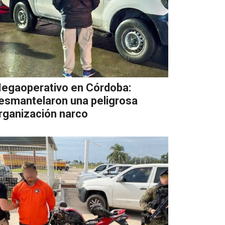
egaoperativo en Córdoba:
esmantelaron una peligrosa
rganización narco