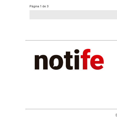
Página
1 de 3
D