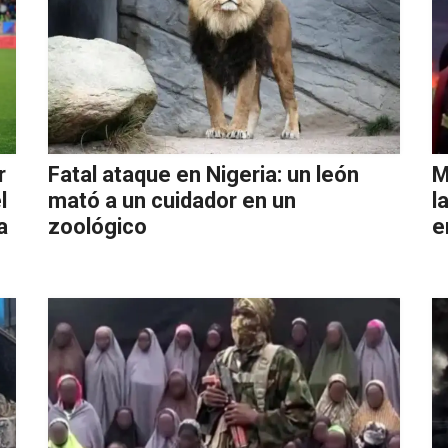
r
Fatal ataque en Nigeria: un león
M
l
mató a un cuidador en un
l
a
zoológico
e