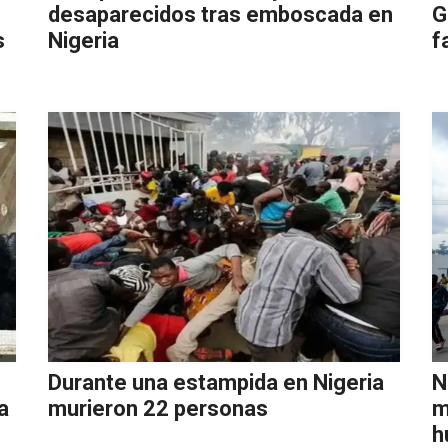
desaparecidos tras emboscada en
G
s
Nigeria
f
Durante una estampida en Nigeria
N
a
murieron 22 personas
m
h