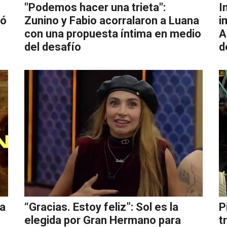
"Podemos hacer una trieta":
I
dó
Zunino y Fabio acorralaron a Luana
i
con una propuesta íntima en medio
A
del desafío
d
ia
“Gracias. Estoy feliz”: Sol es la
P
elegida por Gran Hermano para
t