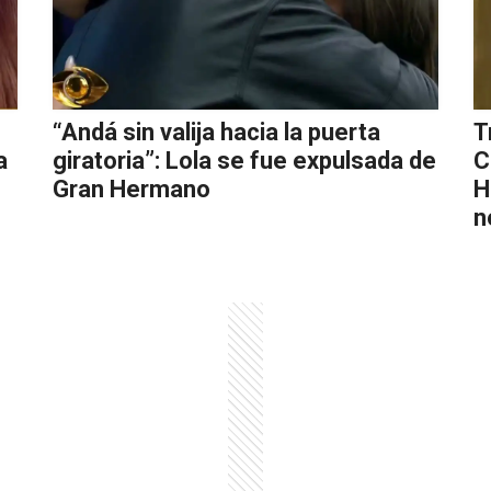
“Andá sin valija hacia la puerta
T
a
giratoria”: Lola se fue expulsada de
C
Gran Hermano
H
n