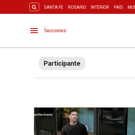
SANTA FE
ROSARIO
INTERIOR
PAÍS
MU
Secciones
Participante