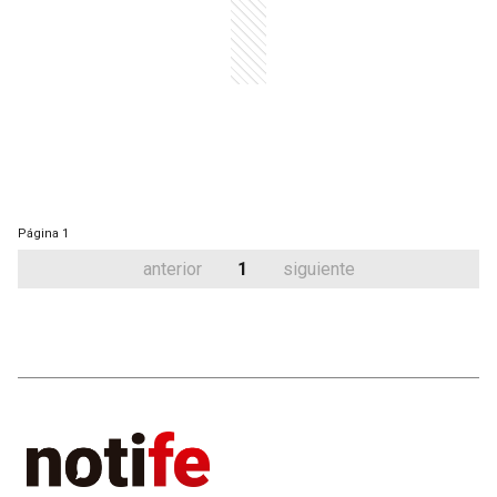
Página
1
anterior
1
siguiente