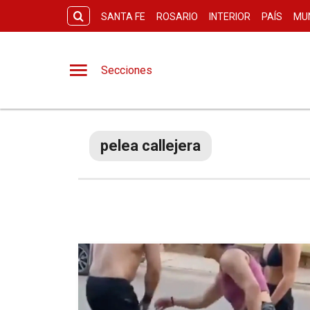
SANTA FE
ROSARIO
INTERIOR
PAÍS
MU
Secciones
pelea callejera