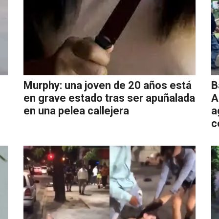
Murphy: una joven de 20 años está
B
en grave estado tras ser apuñalada
A
en una pelea callejera
a
c