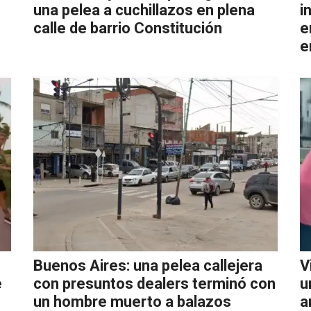
una pelea a cuchillazos en plena
i
calle de barrio Constitución
e
e
Buenos Aires: una pelea callejera
V
e
con presuntos dealers terminó con
u
un hombre muerto a balazos
a