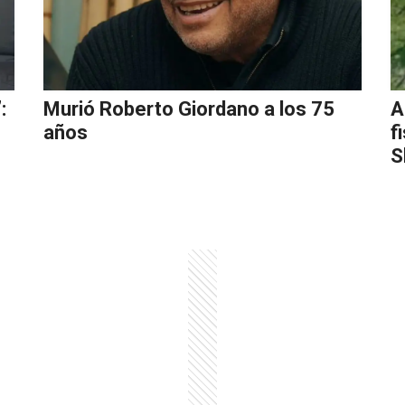
:
Murió Roberto Giordano a los 75
A
años
f
S