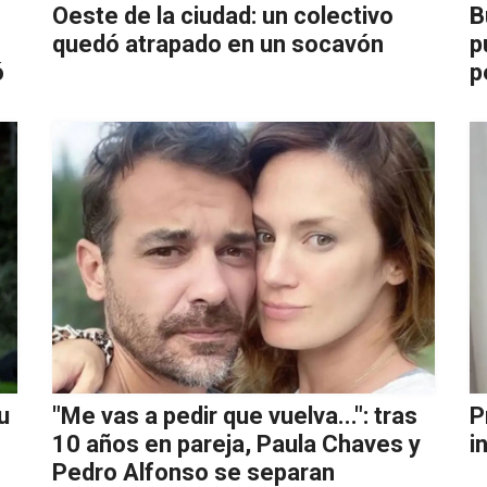
Oeste de la ciudad: un colectivo
B
quedó atrapado en un socavón
p
ó
p
u
"Me vas a pedir que vuelva...": tras
P
10 años en pareja, Paula Chaves y
i
Pedro Alfonso se separan