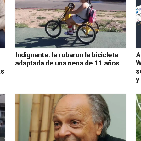
Indignante: le robaron la bicicleta
A
ó
adaptada de una nena de 11 años
W
as
s
y