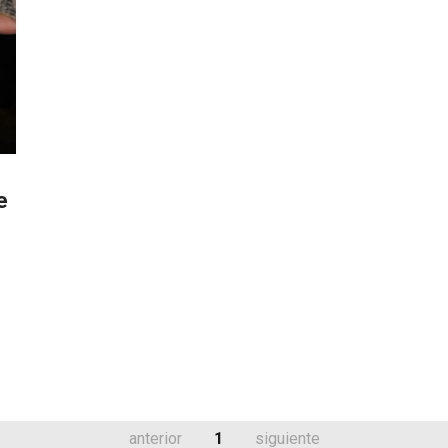
e
anterior
1
siguiente