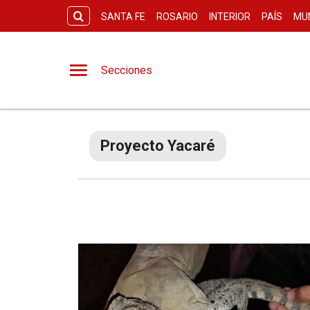
SANTA FE
ROSARIO
INTERIOR
PAÍS
MU
Secciones
Proyecto Yacaré