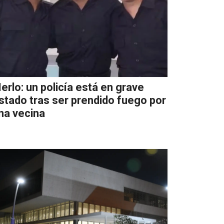
erlo: un policía está en grave
stado tras ser prendido fuego por
na vecina