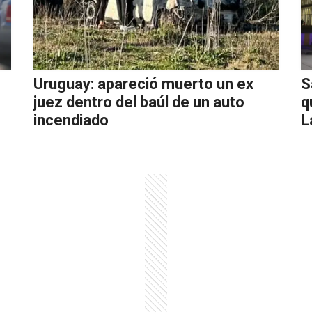
Uruguay: apareció muerto un ex
S
juez dentro del baúl de un auto
q
incendiado
L