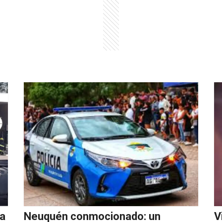
na
Neuquén conmocionado: un
V