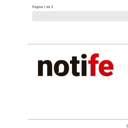
Página
1 de 5
D