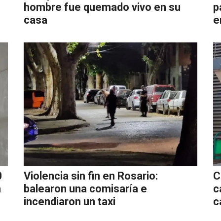
hombre fue quemado vivo en su
p
casa
e
0
Violencia sin fin en Rosario:
C
a
balearon una comisaría e
c
incendiaron un taxi
c