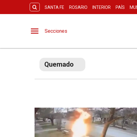
SANTA FE
ROSARIO
INTERIOR
PAÍS
MU
Secciones
Quemado