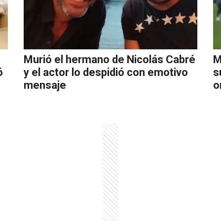
Murió el hermano de Nicolás Cabré
M
ó
y el actor lo despidió con emotivo
s
mensaje
o