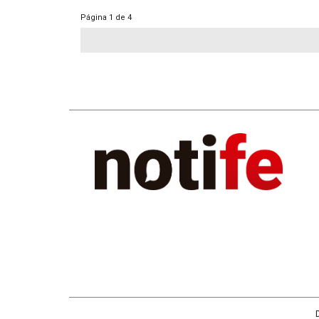
Página
1 de 4
D