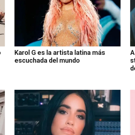
o
Karol G es la artista latina más
A
escuchada del mundo
s
d