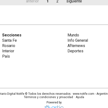
anterior
1
2
siguiente
Secciones
Mundo
Santa Fe
Info General
Rosario
Afternews
Interior
Deportes
País
iario Digital Notife
© Todos los derechos reservados.· www.
notife.com
- Argenti
Términos y condiciones
y
privacidad
·
Ayuda
Powered by