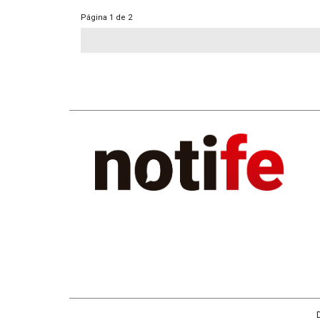
Página
1 de 2
D