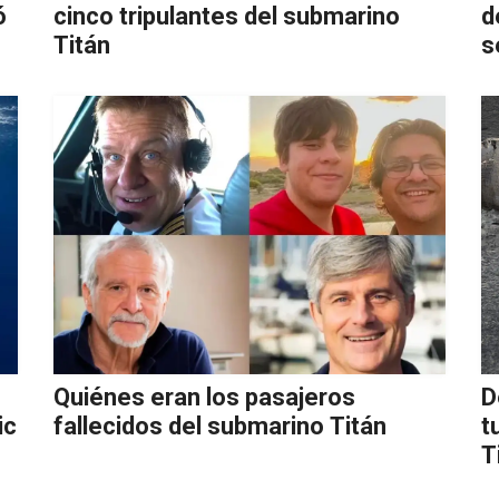
ó
cinco tripulantes del submarino
d
Titán
s
Quiénes eran los pasajeros
D
ic
fallecidos del submarino Titán
t
T