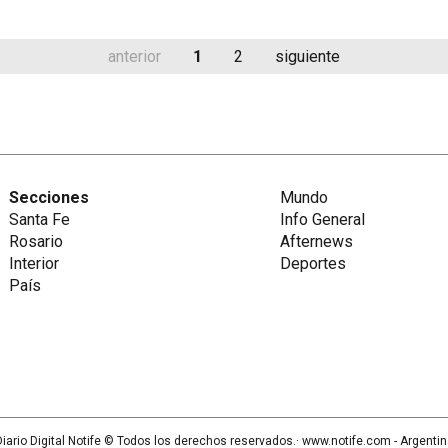
anterior
1
2
siguiente
Secciones
Mundo
Santa Fe
Info General
Rosario
Afternews
Interior
Deportes
País
iario Digital Notife
© Todos los derechos reservados.· www.
notife.com
- Argenti