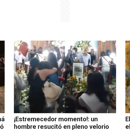
má
¡Estremecedor momento!: un
E
gó
hombre resucitó en pleno velorio
e