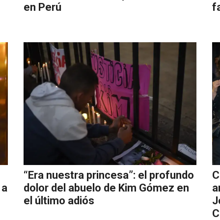
en Perú
f
“Era nuestra princesa”: el profundo
C
 a
dolor del abuelo de Kim Gómez en
a
el último adiós
J
C