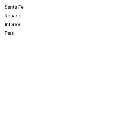
Santa Fe
Rosario
Interior
País
Mundo
Info General
Afternews
Deportes
Otros canales
Facebook
X