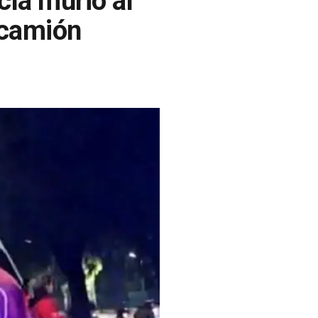
cía murió al
 camión