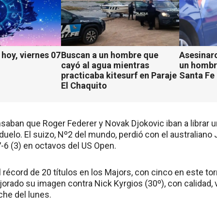
hoy, viernes 07
Buscan a un hombre que
Asesinaro
cayó al agua mientras
un hombr
practicaba kitesurf en Paraje
Santa Fe
El Chaquito
aban que Roger Federer y Novak Djokovic iban a librar un
el duelo. El suizo, Nº2 del mundo, perdió con el australiano
 7-6 (3) en octavos del US Open.
 récord de 20 títulos en los Majors, con cinco en este tor
orado su imagen contra Nick Kyrgios (30º), con calidad, v
oche del lunes.