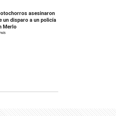
otochorros asesinaron
e un disparo a un policía
n Merlo
PAÍS