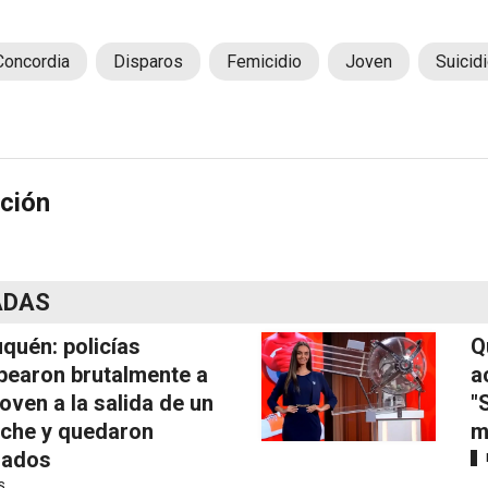
Concordia
Disparos
Femicidio
Joven
Suicid
ción
ADAS
quén: policías
Q
pearon brutalmente a
a
joven a la salida de un
"
iche y quedaron
m
mados
S