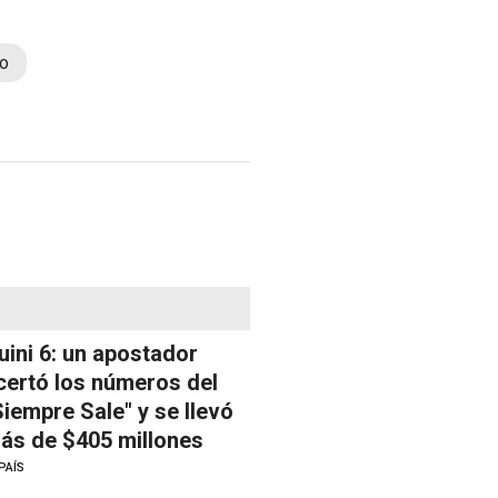
io
uini 6: un apostador
certó los números del
Siempre Sale" y se llevó
ás de $405 millones
PAÍS