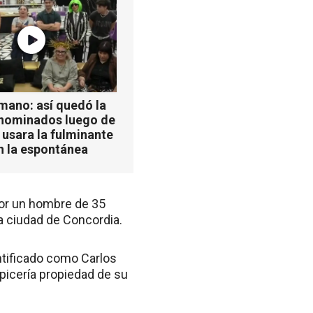
mano: así quedó la
 nominados luego de
 usara la fulminante
n la espontánea
por un hombre de 35
la ciudad de Concordia.
ntificado como Carlos
apicería propiedad de su