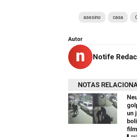
asesino
casa
Autor
Notife Redac
NOTAS RELACION
Neu
gol
un 
bol
fil
PAÍ