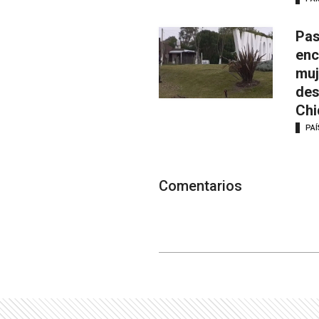
Pas
enc
muj
des
Chi
PAÍ
Comentarios