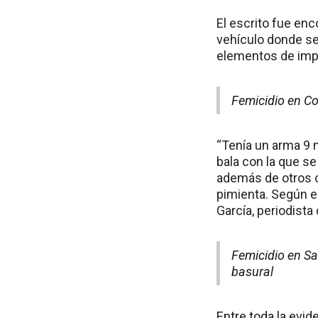
El escrito fue enc
vehículo donde se
elementos de impo
Femicidio en Co
“Tenía un arma 9 
bala con la que se
además de otros c
pimienta. Según el
García, periodist
Femicidio en Sa
basural
Entre toda la evid