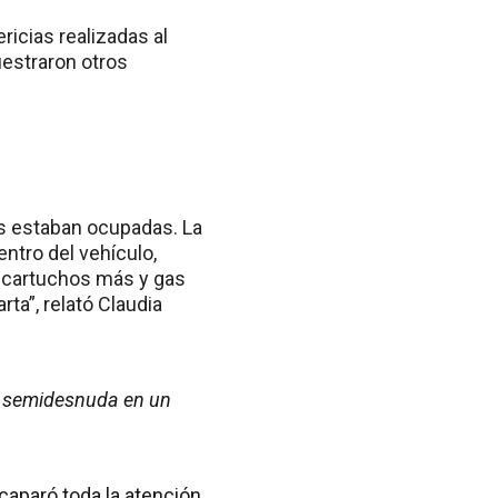
ricias realizadas al
uestraron otros
is estaban ocupadas. La
ntro del vehículo,
0 cartuchos más y gas
rta”, relató Claudia
 y semidesnuda en un
acaparó toda la atención.