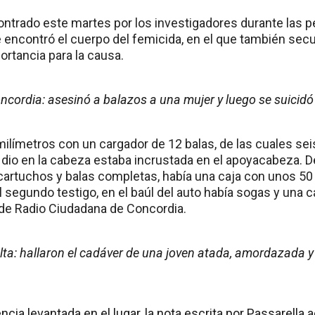
ontrado este martes por los investigadores durante las pe
 encontró el cuerpo del femicida, en el que también sec
rtancia para la causa.
ncordia: asesinó a balazos a una mujer y luego se suicidó
milímetros con un cargador de 12 balas, de las cuales se
 dio en la cabeza estaba incrustada en el apoyacabeza. De
artuchos y balas completas, había una caja con unos 5
 segundo testigo, en el baúl del auto había sogas y una ca
a de Radio Ciudadana de Concordia.
lta: hallaron el cadáver de una joven atada, amordazada
encia levantada en el lugar, la nota escrita por Passarella 