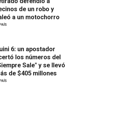
etirado defendió a
ecinos de un robo y
aleó a un motochorro
PAÍS
uini 6: un apostador
certó los números del
Siempre Sale" y se llevó
ás de $405 millones
PAÍS