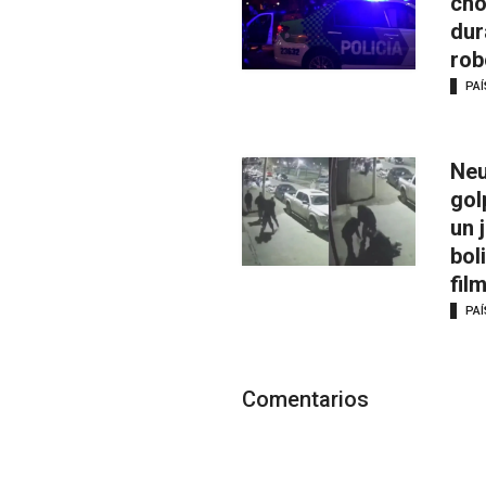
cho
dur
rob
PAÍ
Neu
gol
un 
bol
fil
PAÍ
Comentarios