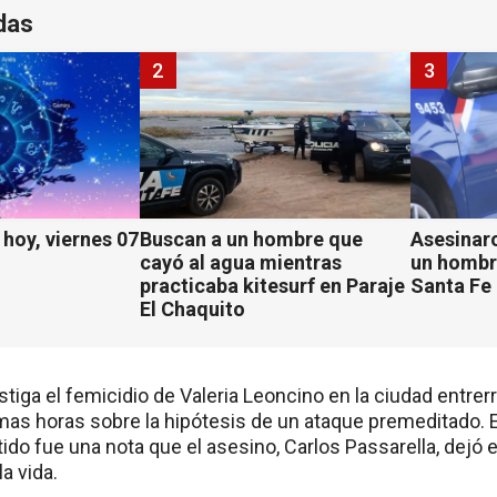
das
2
3
hoy, viernes 07
Buscan a un hombre que
Asesinaro
cayó al agua mientras
un hombr
practicaba kitesurf en Paraje
Santa Fe
El Chaquito
tiga el femicidio de Valeria Leoncino en la ciudad entrer
mas horas sobre la hipótesis de un ataque premeditado. El
ido fue una nota que el asesino, Carlos Passarella, dejó e
a vida.