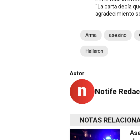
“La carta decía q
agradecimiento se 
Arma
asesino
Hallaron
Autor
Notife Redac
NOTAS RELACION
Ase