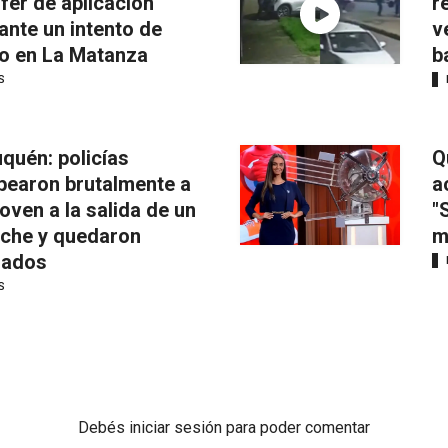
fer de aplicación
r
ante un intento de
v
o en La Matanza
b
S
quén: policías
Q
pearon brutalmente a
a
joven a la salida de un
"
iche y quedaron
m
mados
S
Debés
iniciar sesión
para poder comentar