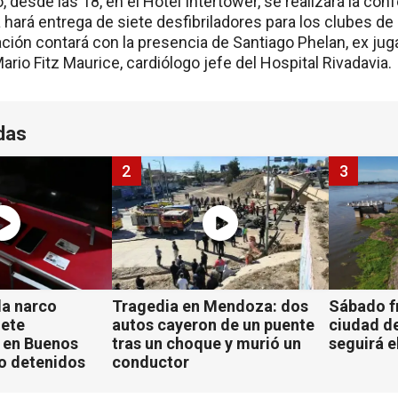
o, desde las 18, en el Hotel Intertower, se realizará la co
hará entrega de siete desfibriladores para los clubes de
ación contará con la presencia de Santiago Phelan, ex jug
rio Fitz Maurice, cardiólogo jefe del Hospital Rivadavia.
das
2
3
a narco
Tragedia en Mendoza: dos
Sábado fr
iete
autos cayeron de un puente
ciudad d
 en Buenos
tras un choque y murió un
seguirá e
ho detenidos
conductor