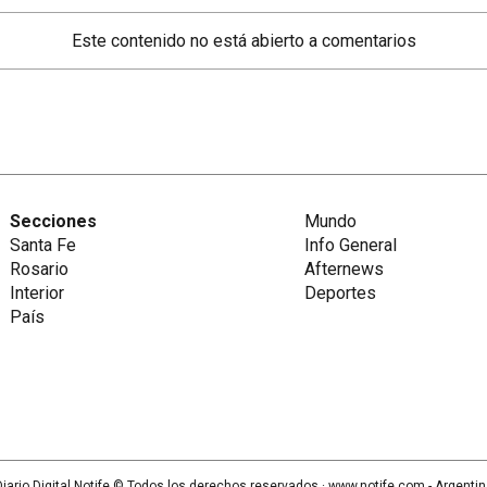
Este contenido no está abierto a comentarios
Secciones
Mundo
Santa Fe
Info General
Rosario
Afternews
Interior
Deportes
País
iario Digital Notife
© Todos los derechos reservados.· www.
notife.com
- Argenti