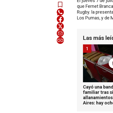
El jueves 7 de juli
que Fernet Branca 
Rugby. la present
Los Pumas, y de Ma
Las más leí
1
Cayó una band
familiar tras s
allanamientos
Aires: hay oc