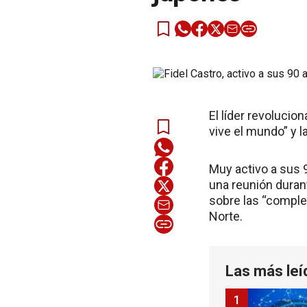
El líder revolucio
vive el mundo” y l
Muy activo a sus 
una reunión duran
sobre las “complej
Norte.
Las más leí
1