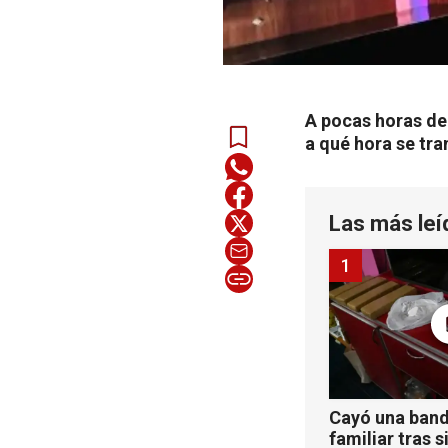
A pocas horas de
a qué hora se tran
Las más leí
1
Cayó una band
familiar tras s