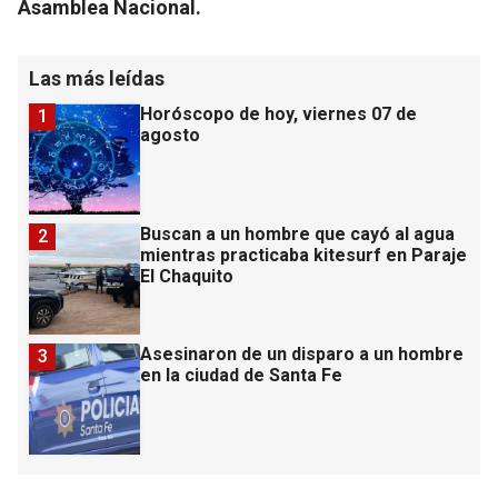
Asamblea Nacional.
Las más leídas
Horóscopo de hoy, viernes 07 de
1
agosto
Buscan a un hombre que cayó al agua
2
mientras practicaba kitesurf en Paraje
El Chaquito
Asesinaron de un disparo a un hombre
3
en la ciudad de Santa Fe