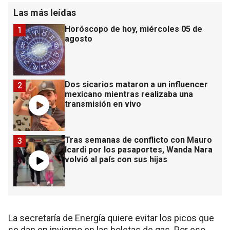
Las más leídas
Horóscopo de hoy, miércoles 05 de
1
agosto
Dos sicarios mataron a un influencer
2
mexicano mientras realizaba una
transmisión en vivo
Tras semanas de conflicto con Mauro
3
Icardi por los pasaportes, Wanda Nara
volvió al país con sus hijas
La secretaría de Energía quiere evitar los picos que
se dan en invierno en las boletas de gas. Por eso,