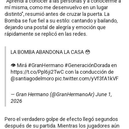
“Aprendí a conocer a las personas y a conocerme a
mí misma, como me desenvuelvo en un lugar
distinto”, resumió antes de cruzar la puerta. La
Bomba se fue fiel a su estilo: cantando y bailando,
dejando una postal de alegría y emoción que
rápidamente se replicó en las redes.
LA BOMBA ABANDONA LA CASA 😳
👁️ Mirá
#GranHermano
#GeneraciónDorada
en
https://t.co/Ppl6ji2TwC
con la conducción de
@santiagodelmoro
pic.twitter.com/yVf3fA1kVF
— Gran Hermano (@GranHermanoAr)
June 1,
2026
Pero el verdadero golpe de efecto llegó segundos
después de su partida. Mientras los jugadores aún