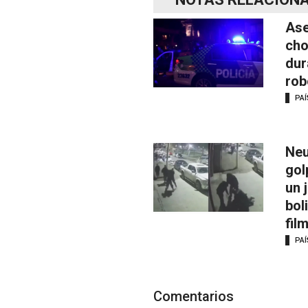
Ase
cho
dur
rob
PAÍ
Neu
gol
un 
bol
fil
PAÍ
Comentarios