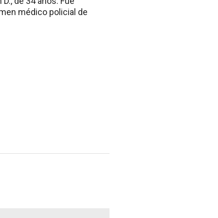
 D., de 34 años. Fue
amen médico policial de