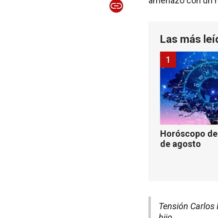
amenazó con un 
Las más leí
1
Horóscopo de 
de agosto
Tensión Carlos 
hijo