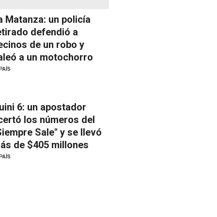
a Matanza: un policía
etirado defendió a
ecinos de un robo y
aleó a un motochorro
PAÍS
uini 6: un apostador
certó los números del
Siempre Sale" y se llevó
ás de $405 millones
PAÍS