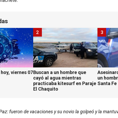
machete.
das
2
3
hoy, viernes 07
Buscan a un hombre que
Asesinaro
cayó al agua mientras
un hombr
practicaba kitesurf en Paraje
Santa Fe
El Chaquito
Paz: fueron de vacaciones y su novio la golpeó y la mantu