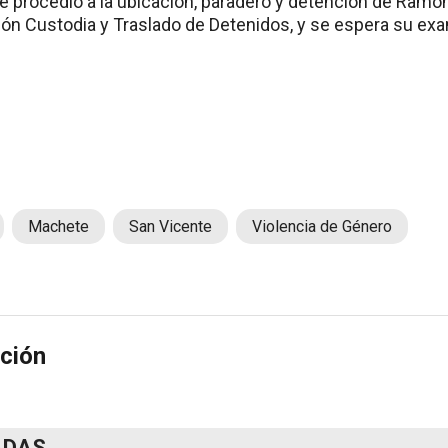
e procedió a la ubicación, paradero y detención de Ramón
isión Custodia y Traslado de Detenidos, y se espera su ex
Machete
San Vicente
Violencia de Género
ción
ADAS