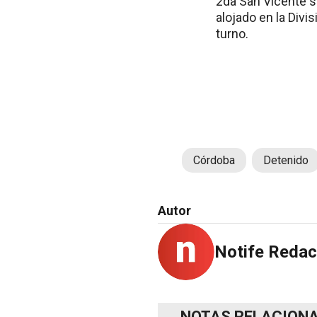
2da San Vicente s
alojado en la Div
turno.
Córdoba
Detenido
Autor
Notife Redac
NOTAS RELACION