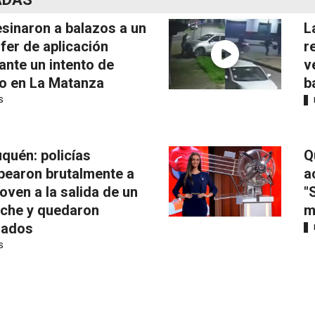
sinaron a balazos a un
L
fer de aplicación
r
ante un intento de
v
o en La Matanza
b
S
quén: policías
Q
pearon brutalmente a
a
joven a la salida de un
"
iche y quedaron
m
mados
S