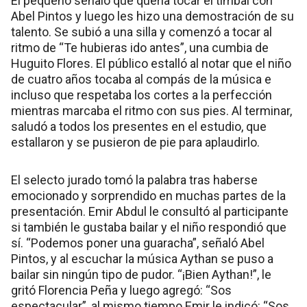
El pequeño señaló que quería tocar el timbal con
Abel Pintos y luego les hizo una demostración de su
talento. Se subió a una silla y comenzó a tocar al
ritmo de “Te hubieras ido antes”, una cumbia de
Huguito Flores. El público estalló al notar que el niño
de cuatro años tocaba al compás de la música e
incluso que respetaba los cortes a la perfección
mientras marcaba el ritmo con sus pies. Al terminar,
saludó a todos los presentes en el estudio, que
estallaron y se pusieron de pie para aplaudirlo.
El selecto jurado tomó la palabra tras haberse
emocionado y sorprendido en muchas partes de la
presentación. Emir Abdul le consultó al participante
si también le gustaba bailar y el niño respondió que
sí. “Podemos poner una guaracha”, señaló Abel
Pintos, y al escuchar la música Aythan se puso a
bailar sin ningún tipo de pudor. “¡Bien Aythan!”, le
gritó Florencia Peña y luego agregó: “Sos
espectacular”, al mismo tiempo Emir le indicó: “Sos