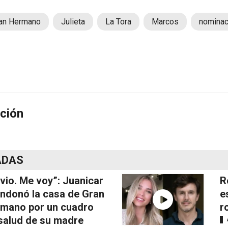
an Hermano
Julieta
La Tora
Marcos
nominac
ción
ADAS
vio. Me voy”: Juanicar
R
ndonó la casa de Gran
e
mano por un cuadro
r
salud de su madre