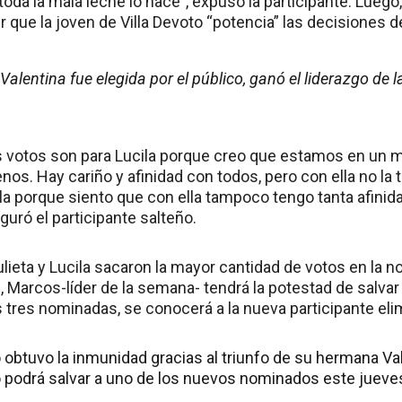
 toda la mala leche lo hace”, expuso la participante. Luego,
cir que la joven de Villa Devoto “potencia” las decisiones 
alentina fue elegida por el público, ganó el liderazgo de 
 votos son para Lucila porque creo que estamos en un 
. Hay cariño y afinidad con todos, pero con ella no la te
la porque siento que con ella tampoco tengo tanta afinid
uró el participante salteño.
lieta y Lucila sacaron la mayor cantidad de votos en la no
, Marcos-líder de la semana- tendrá la potestad de salvar
 tres nominadas, se conocerá a la nueva participante eli
obtuvo la inmunidad gracias al triunfo de su hermana Val
o podrá salvar a uno de los nuevos nominados este jueve