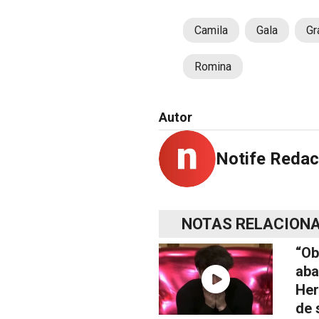
Camila
Gala
Gr
Romina
Autor
Notife Redac
NOTAS RELACION
“Ob
aba
Her
de 