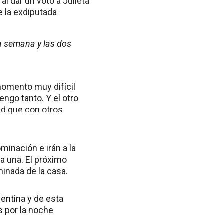
 al dar un voto a Julieta
de la exdiputada
la semana y las dos
momento muy difícil
ngo tanto. Y el otro
ad que con otros
minación e irán a la
 a una. El próximo
minada de la casa.
entina y de esta
s por la noche