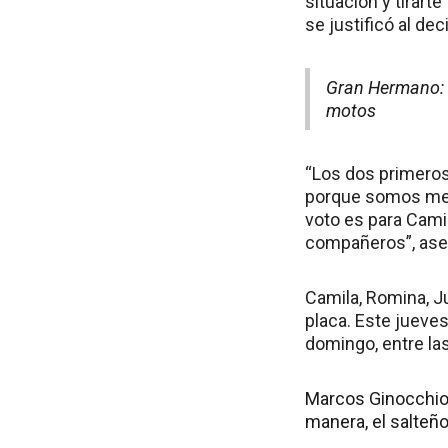
situación y tirarte
se justificó al de
Gran Hermano: V
motos
“Los dos primeros
porque somos menos
voto es para Cami
compañeros”, aseg
Camila, Romina, Ju
placa. Este jueves
domingo, entre las
Marcos Ginocchio 
manera, el salteñ