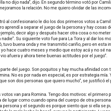
la no dijo nada”, dijo. En segundo término votó por Camil
ejoramos la relación. No me quiero olvidar de las inco
ró al confesionario le dio los dos primeros votos a Camila
ro aprendí a separar el juego de la persona y hay cosas 
ejemplo, decir algo y después hacer otra cosa o no meter
nadie”. Su siguiente voto fue para La Tora y al dar los m
ó, tuvo buena onda y me transmitió cariño, pero en esta 
 yo hace cuatro meses y medio que estoy acá y no sé na
vio afuera y ahora tiene buenas actitudes por el juego”.
es parte del juego. Son poquitos y hay mucha afinidad con
ina. No es por nada en especial, es por estrategia mía. Y
que son dos personas que quiero mucho”, se justificó el p
 votos van para Romina. Tengo dos motivos: el primero 
 de lugar como cuando opina del cuerpo de otra person
ra persona y el segundo es porque siento que si ella se 