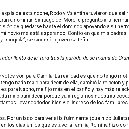
gala de esta noche, Rodo y Valentina tuvieron que salir d
an a nominar. Santiago del Moro le preguntó a la herma
cisión de quedarse hasta el domingo apoyando a su her
mi novio me está esperando. Confío en que mis padres 
y tranquila”, se sinceró la joven salteña.
rrador llanto de la Tora tras la partida de su mamá de Gr
 votos son para Camila. La realidad es que no tengo mot
tengo nada malo para decir de ella, cambió la relación y
o es para Nacho, me fijo más en el cariño y hay más relac
a malo para decir porque ya arreglamos nuestras cosas”,
tamos llevando todos bien y el ingreso de los familiares 
. Por un lado, para ver si la fulminante (que hizo Julieta)
n los días en los que estuvo la familia, Romina hizo com