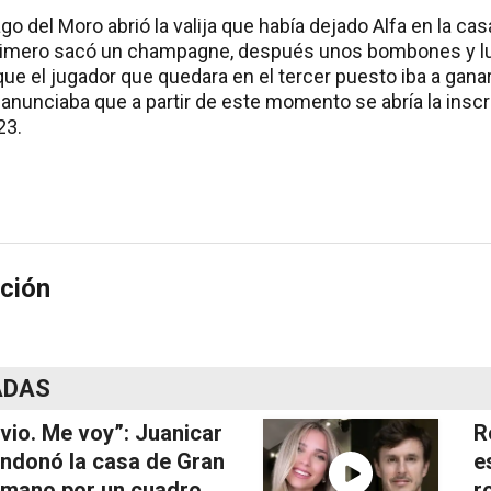
go del Moro abrió la valija que había dejado Alfa en la cas
. Primero sacó un champagne, después unos bombones y 
que el jugador que quedara en el tercer puesto iba a gana
o anunciaba que a partir de este momento se abría la inscr
23.
ción
ADAS
vio. Me voy”: Juanicar
R
ndonó la casa de Gran
e
mano por un cuadro
r