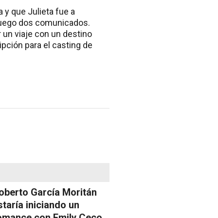
a y que Julieta fue a
luego dos comunicados.
r un viaje con un destino
ipción para el casting de
oberto García Moritán
staría iniciando un
omance con Emily Ceco