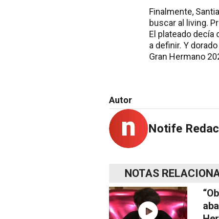
Finalmente, Santia
buscar al living
El plateado decía 
a definir. Y dorad
Gran Hermano 20
Autor
Notife Redac
NOTAS RELACION
“Ob
aba
Her