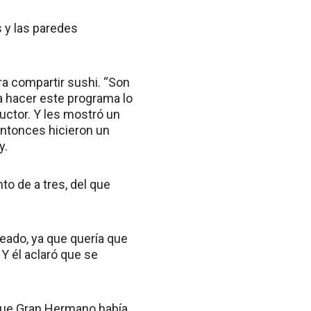
s y las paredes
ara compartir sushi. “Son
ra hacer este programa lo
uctor. Y les mostró un
Entonces hicieron un
y.
o de a tres, del que
peado, ya que quería que
 Y él aclaró que se
 que Gran Hermano había