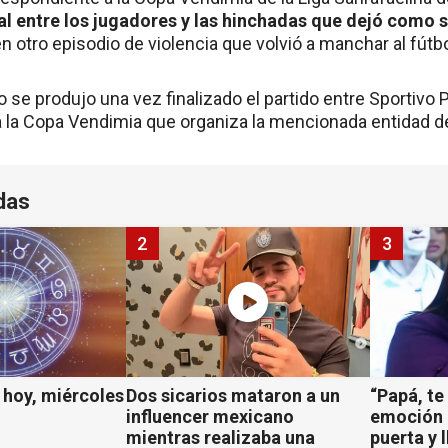
al entre los jugadores y las hinchadas que dejó como 
 en otro episodio de violencia que volvió a manchar al fút
se produjo una vez finalizado el partido entre Sportivo P
 la Copa Vendimia que organiza la mencionada entidad del
das
2
3
hoy, miércoles
Dos sicarios mataron a un
“Papá, te
influencer mexicano
emoción d
mientras realizaba una
puerta y 