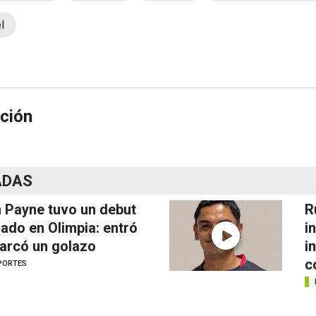
l
ción
ADAS
 Payne tuvo un debut
R
ado en Olimpia: entró
i
arcó un golazo
i
c
PORTES