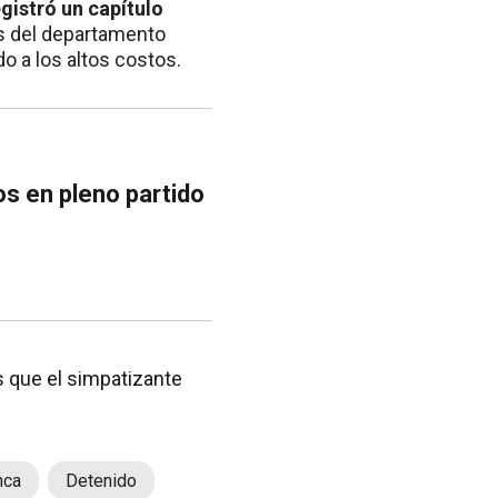
gistró un capítulo
bes del departamento
o a los altos costos.
os en pleno partido
s que el simpatizante
nca
Detenido