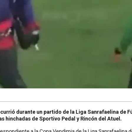
currió durante un partido de la Liga Sanrafaelina de F
as hinchadas de Sportivo Pedal y Rincón del Atuel.
espondiente a la Copa Vendimia de la Liga Sanrafaelina d