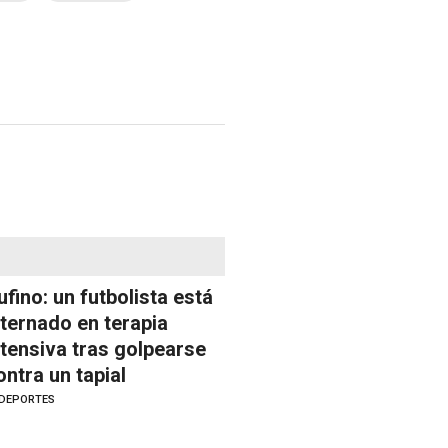
ufino: un futbolista está
nternado en terapia
ntensiva tras golpearse
ontra un tapial
DEPORTES