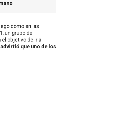
rmano
juego como en las
-1, un grupo de
l objetivo de ir a
dvirtió que uno de los