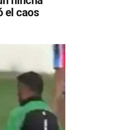
un hincha
ó el caos