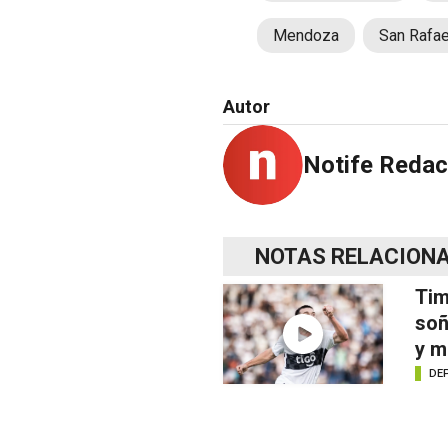
Mendoza
San Rafae
Autor
Notife Redac
NOTAS RELACION
Tim
soñ
y m
DE