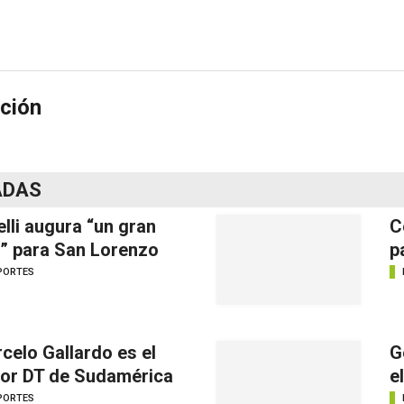
ción
ADAS
elli augura “un gran
C
” para San Lorenzo
p
PORTES
celo Gallardo es el
G
or DT de Sudamérica
e
PORTES