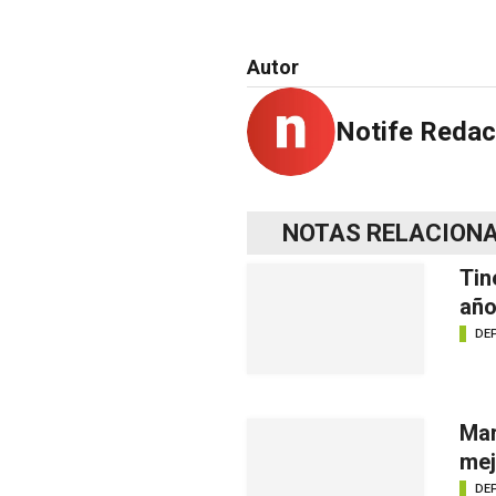
Autor
Notife Redac
NOTAS RELACION
Tin
año
DE
Mar
mej
DE