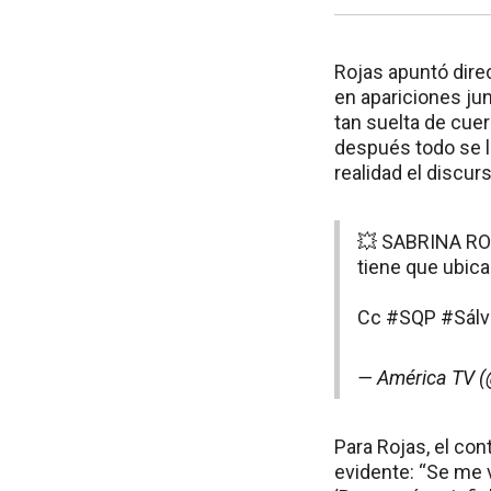
Rojas apuntó direc
en apariciones ju
tan suelta de cue
después todo se l
realidad el discur
💥 SABRINA RO
tiene que ubica
Cc
#SQP
#Sál
— América TV 
Para Rojas, el cont
evidente: “Se me 