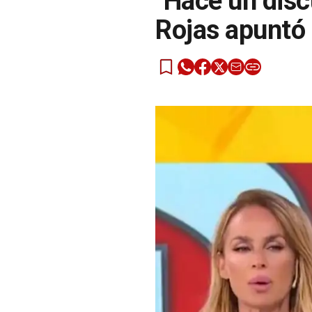
"Hace un dis
Rojas apuntó s