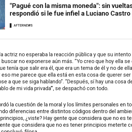
"Pagué con la misma moneda": sin vueltas
respondió si le fue infiel a Luciano Castro
AFTERNEWS
la actriz no esperaba la reacción pública y que su intent
ó a buscar no exponerse aún más. “Yo creo que hoy ella s
ue tenía que salir era él, que era un tema de él y no de el
 eso me parece que ella está en esta cosa de querer ser
se a que se siga hablando”. “Después, sí hay una cosa de
ablo de mi vida privada’”, se despachó con todo.
dó la cuestión de la moral y los límites personales en tor
do diferencias entre distintos códigos dentro del ambien
principios, ¿viste? Hay gente que considera que no es ten
ente que considera que no es tener principios meterte 
concluyó, filosa.