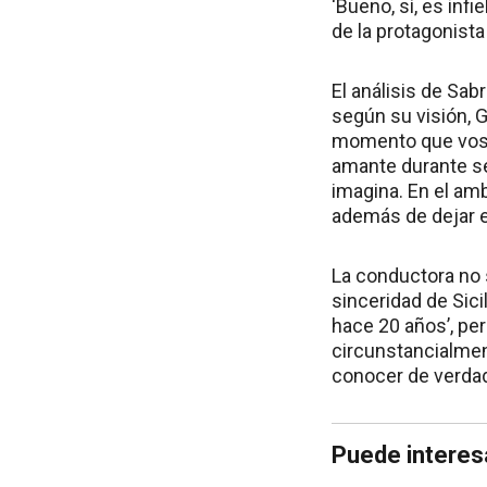
‘Bueno, sí, es infi
de la protagonist
El análisis de Sab
según su visión, Gr
momento que vos 
amante durante sei
imagina. En el am
además de dejar en
La conductora no s
sinceridad de Sici
hace 20 años’, per
circunstancialmen
conocer de verdad
Puede interes