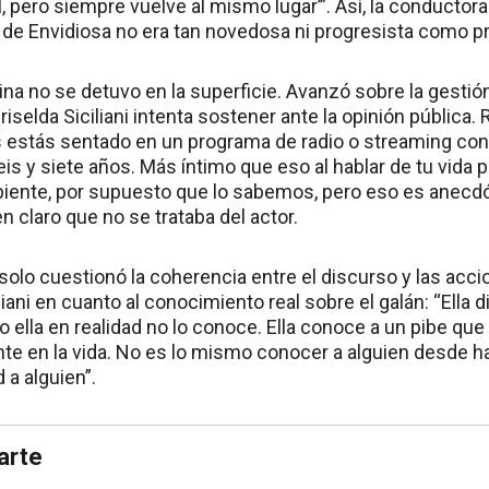
el, pero siempre vuelve al mismo lugar’”. Así, la conductora
a de Envidiosa no era tan novedosa ni progresista como p
rina no se detuvo en la superficie. Avanzó sobre la gestión
iselda Siciliani intenta sostener ante la opinión pública. 
estás sentado en un programa de radio o streaming con
s y siete años. Más íntimo que eso al hablar de tu vida p
biente, por supuesto que lo sabemos, pero eso es anecdó
 claro que no se trataba del actor.
olo cuestionó la coherencia entre el discurso y las acci
liani en cuanto al conocimiento real sobre el galán: “Ella 
o ella en realidad no lo conoce. Ella conoce a un pibe qu
te en la vida. No es lo mismo conocer a alguien desde 
 a alguien”.
arte