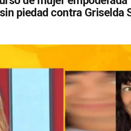
curso de mujer empoderada"
in piedad contra Griselda S