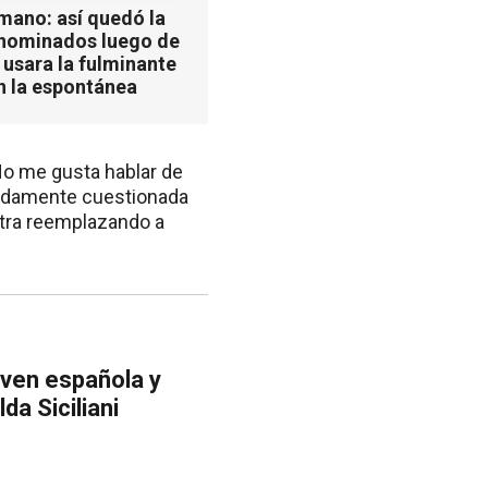
mano: así quedó la
 nominados luego de
 usara la fulminante
n la espontánea
“No me gusta hablar de
ápidamente cuestionada
ntra reemplazando a
oven española y
da Siciliani