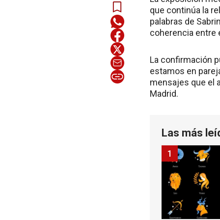
que continúa la re
palabras de Sabri
coherencia entre e
La confirmación pú
estamos en pareja”
mensajes que el ac
Madrid.
Las más leí
1