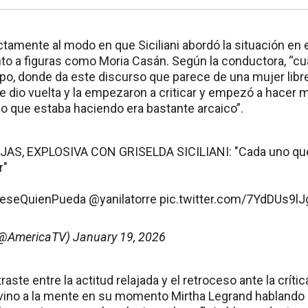
tamente al modo en que Siciliani abordó la situación en 
nto a figuras como Moria Casán. Según la conductora, “cu
rpo, donde da este discurso que parece de una mujer libr
e dio vuelta y la empezaron a criticar y empezó a hacer
so que estaba haciendo era bastante arcaico”.
JAS, EXPLOSIVA CON GRISELDA SICILIANI: "Cada uno qu
r"
veseQuienPueda
@yanilatorre
pic.twitter.com/7YdDUs9lJ
(@AmericaTV)
January 19, 2026
raste entre la actitud relajada y el retroceso ante la críti
vino a la mente en su momento Mirtha Legrand hablando 