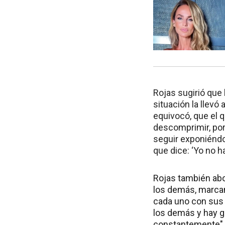
Rojas sugirió que 
situación la llev
equivocó, que el q
descomprimir, por
seguir exponiéndo
que dice: ‘Yo no h
Rojas también abor
los demás, marcan
cada uno con sus 
los demás y hay g
constantemente", 