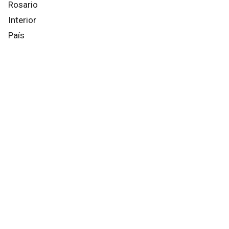
Rosario
Interior
País
Mundo
Info General
Afternews
Deportes
Otros canales
Facebook
X
Instagram
YouTube