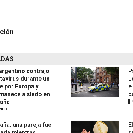
ción
ADAS
argentino contrajo
P
tavirus durante un
L
je por Europa y
e
manece aislado en
c
aña
NDO
aña: una pareja fue
E
mada mientras
s