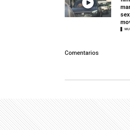
man
sex
mov
MU
Comentarios