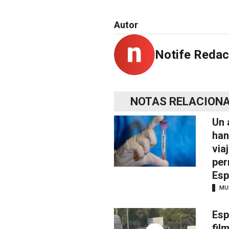
Autor
Notife Redac
NOTAS RELACION
Un 
han
via
per
Esp
MU
Esp
fil