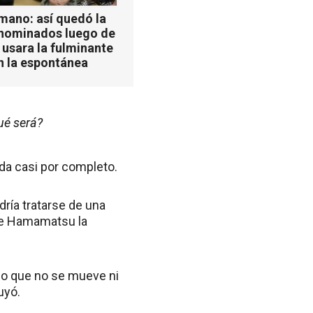
mano: así quedó la
 nominados luego de
 usara la fulminante
n la espontánea
ué será?
ada casi por completo.
dría tratarse de una
 de Hamamatsu la
do que no se mueve ni
uyó.