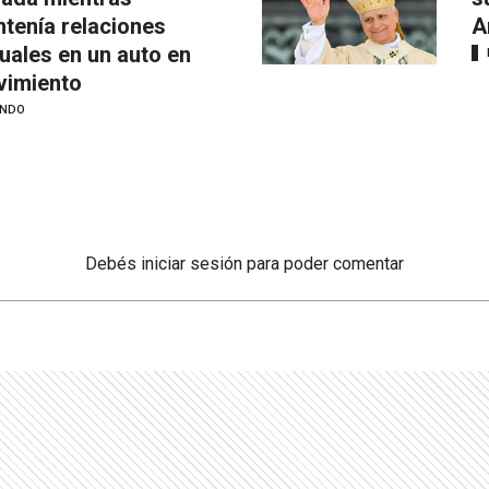
tenía relaciones
A
uales en un auto en
imiento
NDO
Debés
iniciar sesión
para poder comentar