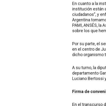
En cuanto a la ins
institución están 
ciudadanos”, y en
Argentina tomamos
PAMI, ANSÉS, la As
sobre los que hem
Por su parte, el s
en el centro de J
dicho organismo t
A su turno, la dip
departamento Gara
Luciano Bertossi 
Firma de conveni
En el transcurso 