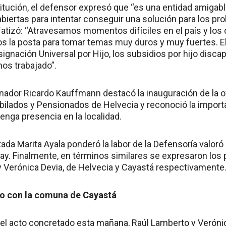
titución, el defensor expresó que “es una entidad amigabl
abiertas para intentar conseguir una solución para los pr
fatizó: “Atravesamos momentos difíciles en el país y los
 la posta para tomar temas muy duros y muy fuertes. El
ignación Universal por Hijo, los subsidios por hijo disca
os trabajado”.
enador Ricardo Kauffmann destacó la inauguración de la o
ubilados y Pensionados de Helvecia y reconoció la import
enga presencia en la localidad.
utada Marita Ayala ponderó la labor de la Defensoría valoró
y. Finalmente, en términos similares se expresaron lo
y Verónica Devia, de Helvecia y Cayastá respectivamente
o con la comuna de Cayastá
del acto concretado esta mañana, Raúl Lamberto y Veróni