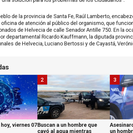
eblo de la provincia de Santa Fe, Raúl Lamberto, encabez
 oficina de atención al público del organismo, que funcio
onados de Helvecia de calle Senador Antille 750. En la o
r departamental Ricardo Kauffmann, la diputada provincia
ales de Helvecia, Luciano Bertossi y de Cayastá, Verónic
das
2
3
hoy, viernes 07
Buscan a un hombre que
Asesinaro
cayó al agua mientras
un hombr