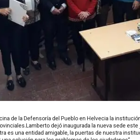
ina de la Defensoría del Pueblo en Helvecia la institución
vinciales.
Lamberto dejó inaugurada la nueva sede este 
ra es una entidad amigable, la puertas de nuestra institu
r una solución para los problemas de los ciudadanos”.