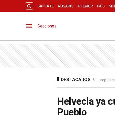
SANTA FE
ROSARIO
INTERIOR
PAÍS
MU
Secciones
DESTACADOS
6 de septiemb
Helvecia ya c
Pueblo