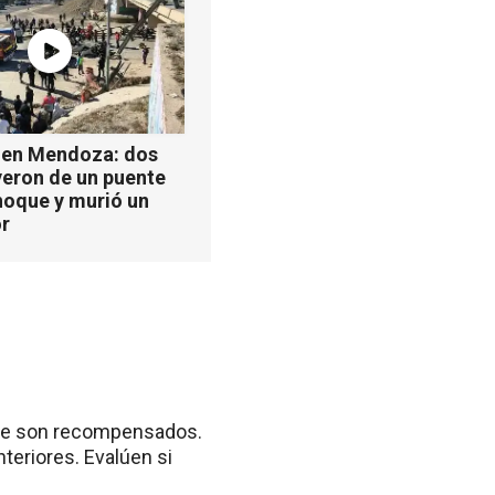
 en Mendoza: dos
yeron de un puente
hoque y murió un
r
nte son recompensados.
teriores. Evalúen si