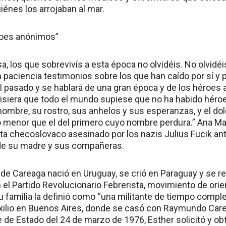
iénes los arrojaban al mar.
roes anónimos”
a, los que sobrevivís a esta época no olvidéis. No olvidéis
paciencia testimonios sobre los que han caído por sí y po
l pasado y se hablará de una gran época y de los héroe
uisiera que todo el mundo supiese que no ha habido héro
ombre, su rostro, sus anhelos y sus esperanzas, y el dolo
o menor que el del primero cuyo nombre perdura.” Ana Mar
ista checoslovaco asesinado por los nazis Julius Fucik a
a de su madre y sus compañeras.
 de Careaga nació en Uruguay, se crió en Paraguay y se re
n el Partido Revolucionario Febrerista, movimiento de orie
Su familia la definió como “una militante de tiempo comple
ilio en Buenos Aires, donde se casó con Raymundo Careag
 de Estado del 24 de marzo de 1976, Esther solicitó y ob