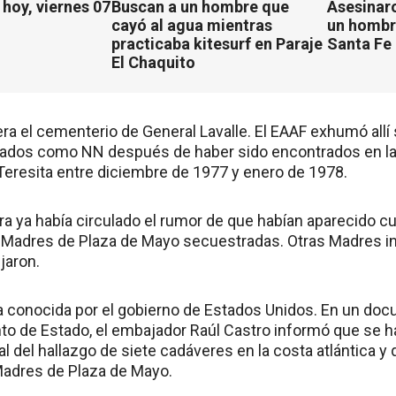
hoy, viernes 07
Buscan a un hombre que
Asesinaro
cayó al agua mientras
un hombr
practicaba kitesurf en Paraje
Santa Fe
El Chaquito
era el cementerio de General Lavalle. El EAAF exhumó allí
rrados como NN después de haber sido encontrados en l
Teresita entre diciembre de 1977 y enero de 1978.
ra ya había circulado el rumor de que habían aparecido c
s Madres de Plaza de Mayo secuestradas. Otras Madres in
ejaron.
a conocida por el gobierno de Estados Unidos. En un do
to de Estado, el embajador Raúl Castro informó que se h
l del hallazgo de siete cadáveres en la costa atlántica y
Madres de Plaza de Mayo.