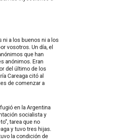
 ni a los buenos ni a los
r vosotros. Un día, el
s anónimos que han
es anónimos. Eran
r del último de los
ía Careaga citó al
ntes de comenzar a
fugió en la Argentina
ntación socialista y
to”, tarea que no
a y tuvo tres hijas.
tuvo la condición de