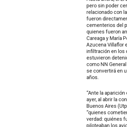
pero sin poder cer
relacionado con l
fueron directamen
cementerios del p
quienes fueron ar
Careaga y María P
Azucena Villaflor e
infiltración en l
estuvieron deteni
como NN General L
se convertirá en 
años.
“Ante la aparición
ayer, al abrir la 
Buenos Aires (Utp
“quienes cometier
verdad: quiénes f
piloteaban los av