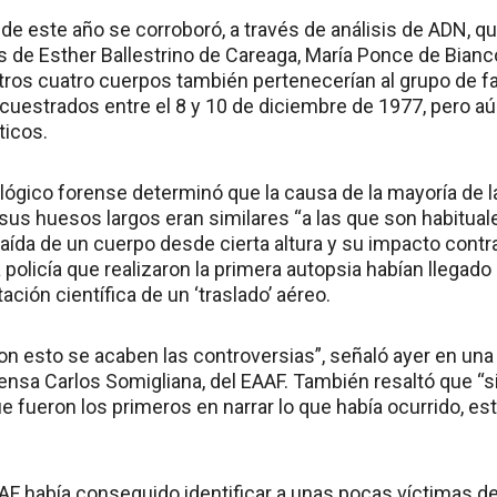
 de este año se corroboró, a través de análisis de ADN, q
s de Esther Ballestrino de Careaga, María Ponce de Bianco
otros cuatro cuerpos también pertenecerían al grupo de f
estrados entre el 8 y 10 de diciembre de 1977, pero aún f
ticos.
ológico forense determinó que la causa de la mayoría de l
sus huesos largos eran similares “a las que son habitua
aída de un cuerpo desde cierta altura y su impacto contr
policía que realizaron la primera autopsia habían llegado
ión científica de un ‘traslado’ aéreo.
 esto se acaben las controversias”, señaló ayer en una
nsa Carlos Somigliana, del EAAF. También resaltó que “sin
e fueron los primeros en narrar lo que había ocurrido, es
AAF había conseguido identificar a unas pocas víctimas de