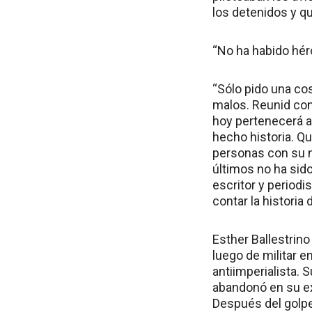
los detenidos y qu
“No ha habido hé
“Sólo pido una cos
malos. Reunid con 
hoy pertenecerá a
hecho historia. Q
personas con su n
últimos no ha sid
escritor y period
contar la histori
Esther Ballestrino
luego de militar e
antiimperialista. 
abandonó en su ex
Después del golpe