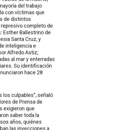
mayoría del trabajo
la con víctimas que
 de distintos
o represivo completo de
 Esther Ballestrino de
esia Santa Cruz, y
de inteligencia e
or Alfredo Astiz;
adas al mar y enterradas
ares. Su identificación
enunciaron hace 28
s los culpables”, señaló
jadores de Prensa de
s exigieron que
ron saber toda la
esos años, quiénes
ban las inyecciones a