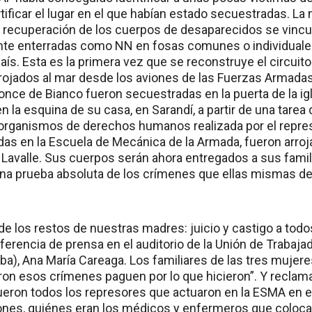
tificar el lugar en el que habían estado secuestradas. La 
a recuperación de los cuerpos de desaparecidos se vincu
te enterradas como NN en fosas comunes o individuales
aís. Esta es la primera vez que se reconstruye el circuit
rojados al mar desde los aviones de las Fuerzas Armadas:
once de Bianco fueron secuestradas en la puerta de la igl
n la esquina de su casa, en Sarandí, a partir de una tarea 
os organismos de derechos humanos realizada por el repres
das en la Escuela de Mecánica de la Armada, fueron arroj
avalle. Sus cuerpos serán ahora entregados a sus famili
una prueba absoluta de los crímenes que ellas mismas d
 de los restos de nuestras madres: juicio y castigo a todo
conferencia de prensa en el auditorio de la Unión de Traba
ba), Ana María Careaga. Los familiares de las tres mujere
on esos crímenes paguen por lo que hicieron”. Y reclama
ueron todos los represores que actuaron en la ESMA en 
iones, quiénes eran los médicos y enfermeros que coloca