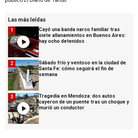
Las más leídas
Cayó una banda narco familiar tras
1
siete allanamientos en Buenos Aires:
hay ocho detenidos
Sábado frío y ventoso en la ciudad de
2
Santa Fe: cómo seguirá el fin de
semana
Tragedia en Mendoza: dos autos
3
cayeron de un puente tras un choque y
murió un conductor