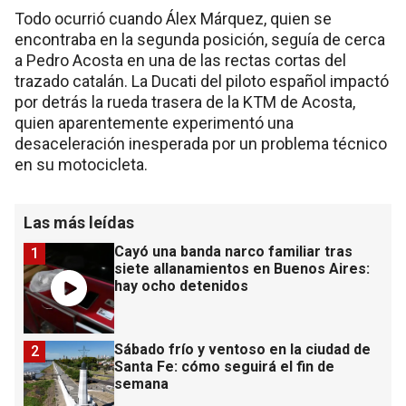
Todo ocurrió cuando Álex Márquez, quien se
encontraba en la segunda posición, seguía de cerca
a Pedro Acosta en una de las rectas cortas del
trazado catalán. La Ducati del piloto español impactó
por detrás la rueda trasera de la KTM de Acosta,
quien aparentemente experimentó una
desaceleración inesperada por un problema técnico
en su motocicleta.
Las más leídas
Cayó una banda narco familiar tras
1
siete allanamientos en Buenos Aires:
hay ocho detenidos
Sábado frío y ventoso en la ciudad de
2
Santa Fe: cómo seguirá el fin de
semana