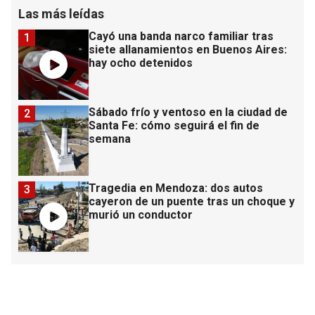
Las más leídas
Cayó una banda narco familiar tras
1
siete allanamientos en Buenos Aires:
hay ocho detenidos
Sábado frío y ventoso en la ciudad de
2
Santa Fe: cómo seguirá el fin de
semana
Tragedia en Mendoza: dos autos
3
cayeron de un puente tras un choque y
murió un conductor