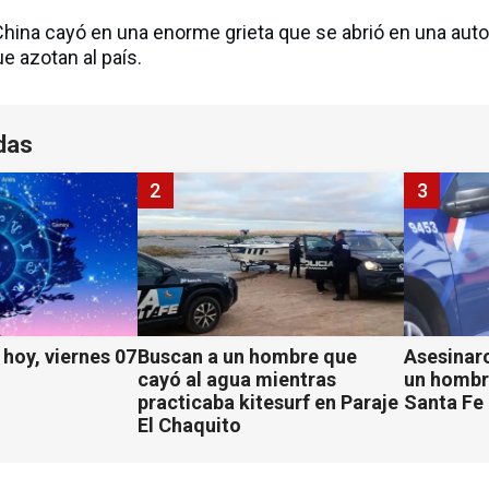
hina cayó en una enorme grieta que se abrió en una autop
ue azotan al país.
das
2
3
hoy, viernes 07
Buscan a un hombre que
Asesinaro
cayó al agua mientras
un hombr
practicaba kitesurf en Paraje
Santa Fe
El Chaquito