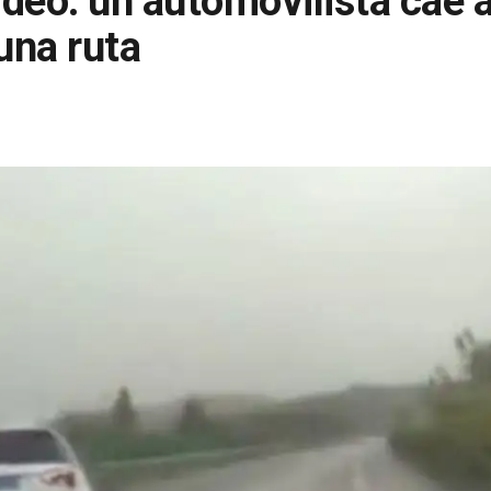
eo: un automovilista cae al 
una ruta