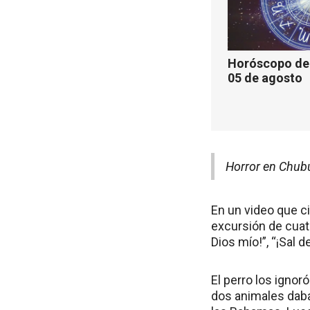
Horóscopo de 
05 de agosto
Horror en Chubu
En un video que c
excursión de cuatr
Dios mío!”, “¡Sal d
El perro los ignor
dos animales daba