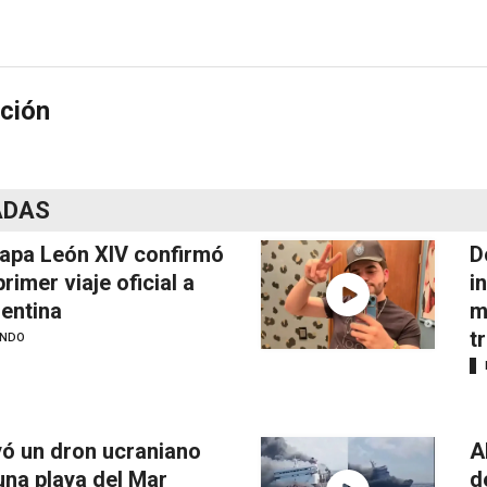
ción
ADAS
papa León XIV confirmó
D
primer viaje oficial a
i
entina
m
t
NDO
ó un dron ucraniano
A
una playa del Mar
d