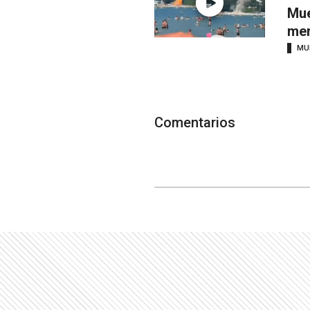
Mue
men
MU
Comentarios