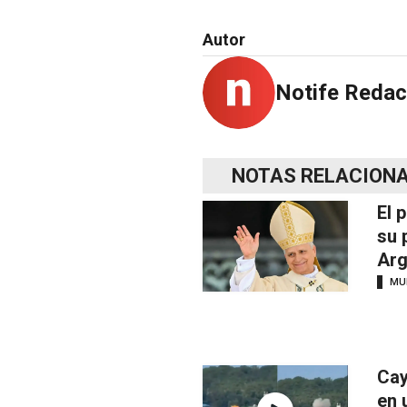
Autor
Notife Redac
NOTAS RELACION
El 
su 
Arg
MU
Cay
en 