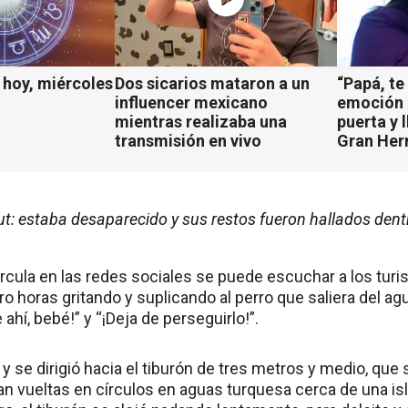
hoy, miércoles
Dos sicarios mataron a un
“Papá, te
influencer mexicano
emoción d
mientras realizaba una
puerta y 
transmisión en vivo
Gran He
t: estaba desaparecido y sus restos fueron hallados dent
ircula en las redes sociales se puede escuchar a los turi
o horas gritando y suplicando al perro que saliera del ag
e ahí, bebé!” y “¡Deja de perseguirlo!”.
ó y se dirigió hacia el tiburón de tres metros y medio, que
n vueltas en círculos en aguas turquesa cerca de una isla