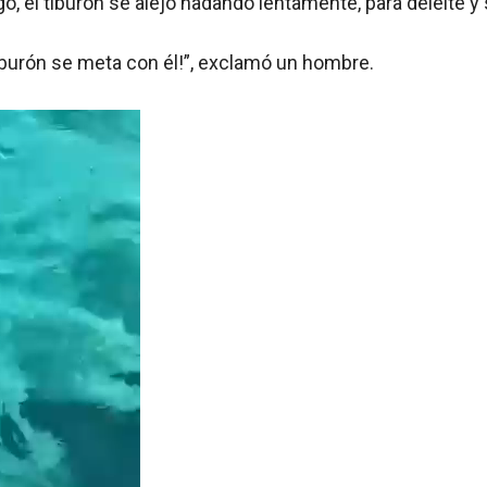
, el tiburón se alejó nadando lentamente, para deleite y 
tiburón se meta con él!”, exclamó un hombre.