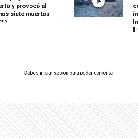
rto y provocó al
d
os siete muertos
i
I
NDO
Debés
iniciar sesión
para poder comentar